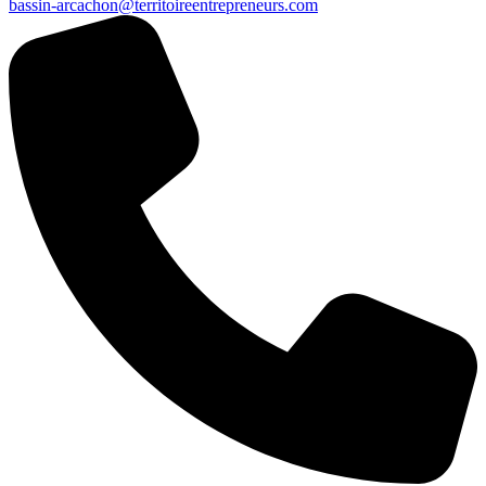
bassin-arcachon@territoireentrepreneurs.com