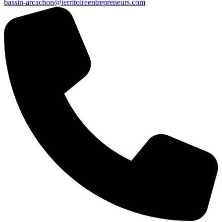
bassin-arcachon@territoireentrepreneurs.com