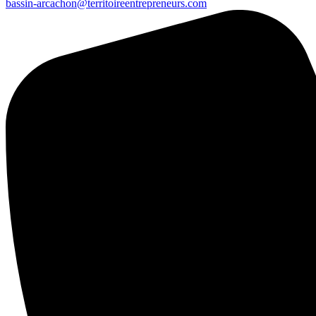
bassin-arcachon@territoireentrepreneurs.com