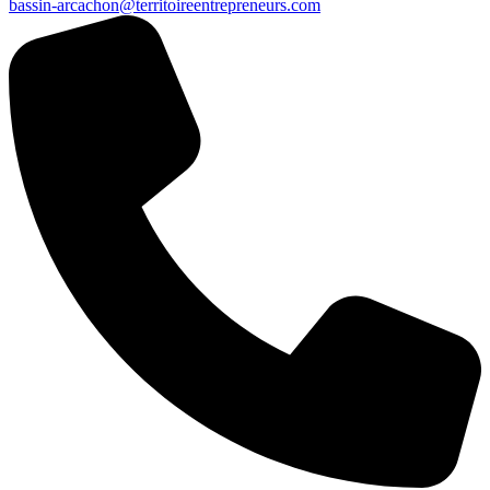
bassin-arcachon@territoireentrepreneurs.com