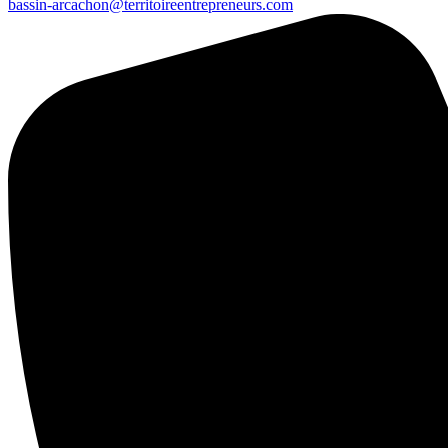
bassin-arcachon@territoireentrepreneurs.com