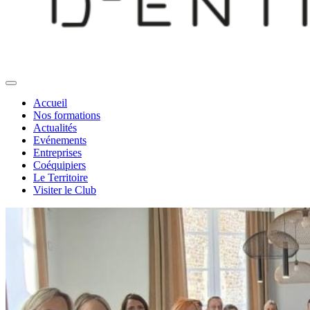
Accueil
Nos formations
Actualités
Evénements
Entreprises
Coéquipiers
Le Territoire
Visiter le Club