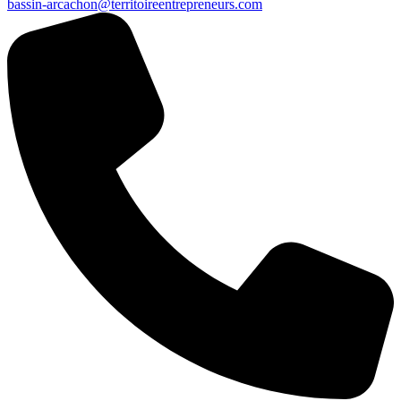
bassin-arcachon@territoireentrepreneurs.com