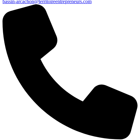
bassin-arcachon@territoireentrepreneurs.com