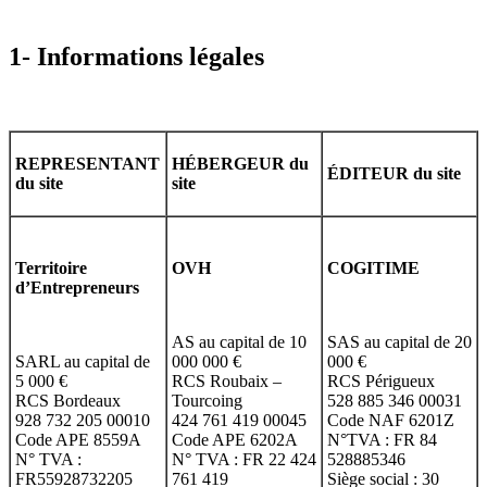
1- Informations légales
REPRESENTANT
HÉBERGEUR du
ÉDITEUR du site
du site
site
Territoire
OVH
COGITIME
d’Entrepreneurs
AS au capital de 10
SAS au capital de 20
SARL au capital de
000 000 €
000 €
5 000 €
RCS Roubaix –
RCS Périgueux
RCS Bordeaux
Tourcoing
528 885 346 00031
928 732 205 00010
424 761 419 00045
Code NAF 6201Z
Code APE 8559A
Code APE 6202A
N°TVA : FR 84
N° TVA :
N° TVA : FR 22 424
528885346
FR55928732205
761 419
Siège social : 30